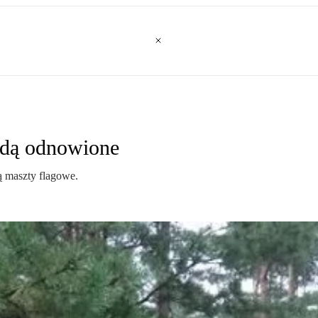
ędą odnowione
ą maszty flagowe.