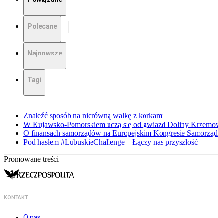
Polecane
Najnowsze
Tagi
Znaleźć sposób na nierówną walkę z korkami
W Kujawsko-Pomorskiem uczą się od gwiazd Doliny Krzemo
O finansach samorządów na Europejskim Kongresie Samorzą
Pod hasłem #LubuskieChallenge – Łączy nas przyszłość
Promowane treści
KONTAKT
O nas