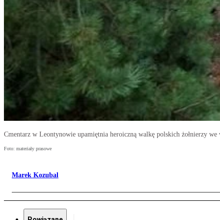
Cmentarz w Leontynowie upamiętnia heroiczną walkę polskich żołnierzy we 
Foto: materiały prasowe
Marek Kozubal
Powiązane