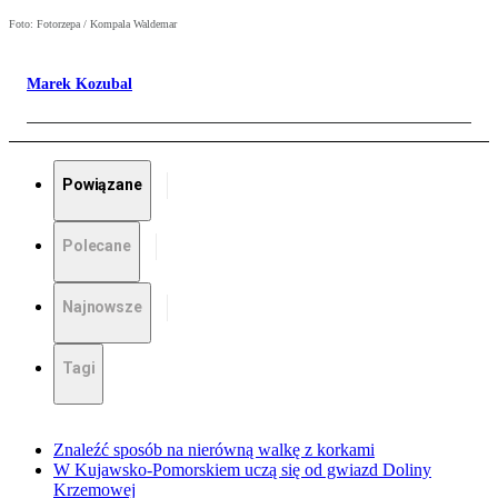
Foto: Fotorzepa / Kompala Waldemar
Marek Kozubal
Powiązane
Polecane
Najnowsze
Tagi
Znaleźć sposób na nierówną walkę z korkami
W Kujawsko-Pomorskiem uczą się od gwiazd Doliny
Krzemowej