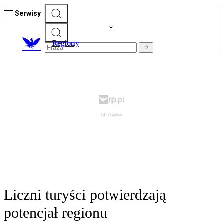
Serwisy
R
egiony
Liczni turyści potwierdzają
potencjał regionu