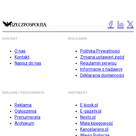
KONTAKT
REGULAMIN
O nas
Polityka Prywatności
Kontakt
Zmiana ustawień zgód
Napisz do nas
Regulamin serwisu
Informacje o nadawcy
Deklaracja dostępności
REKLAMA I PRENUMERATA
PARTNERZY
Reklama
E-kiosk.pl
Ogłoszenia
E-gazety.pl
Prenumerata
Nexto.pl
Archiwum
Mała księgowość
Kancelarierp.pl
Wieści Rolnicze