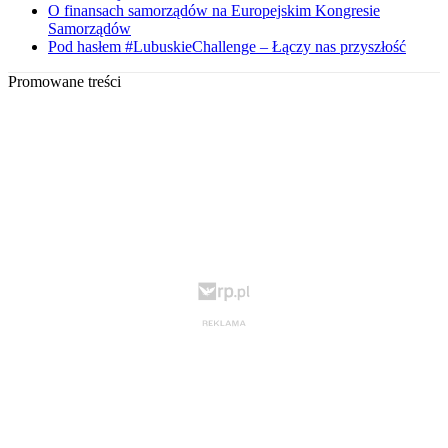
O finansach samorządów na Europejskim Kongresie
Samorządów
Pod hasłem #LubuskieChallenge – Łączy nas przyszłość
Promowane treści