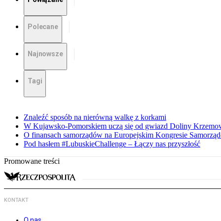
Polecane
Najnowsze
Tagi
Znaleźć sposób na nierówną walkę z korkami
W Kujawsko-Pomorskiem uczą się od gwiazd Doliny Krzemo
O finansach samorządów na Europejskim Kongresie Samorzą
Pod hasłem #LubuskieChallenge – Łączy nas przyszłość
Promowane treści
KONTAKT
O nas