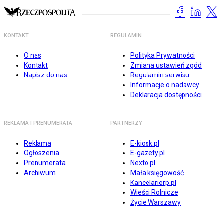
KONTAKT
REGULAMIN
O nas
Polityka Prywatności
Kontakt
Zmiana ustawień zgód
Napisz do nas
Regulamin serwisu
Informacje o nadawcy
Deklaracja dostępności
REKLAMA I PRENUMERATA
PARTNERZY
Reklama
E-kiosk.pl
Ogłoszenia
E-gazety.pl
Prenumerata
Nexto.pl
Archiwum
Mała księgowość
Kancelarierp.pl
Wieści Rolnicze
Życie Warszawy