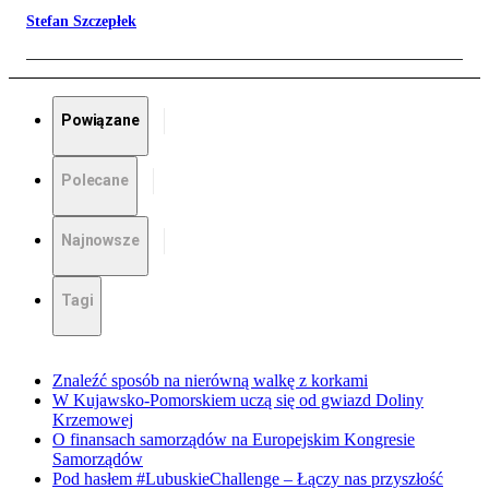
Stefan Szczepłek
Powiązane
Polecane
Najnowsze
Tagi
Znaleźć sposób na nierówną walkę z korkami
W Kujawsko-Pomorskiem uczą się od gwiazd Doliny
Krzemowej
O finansach samorządów na Europejskim Kongresie
Samorządów
Pod hasłem #LubuskieChallenge – Łączy nas przyszłość