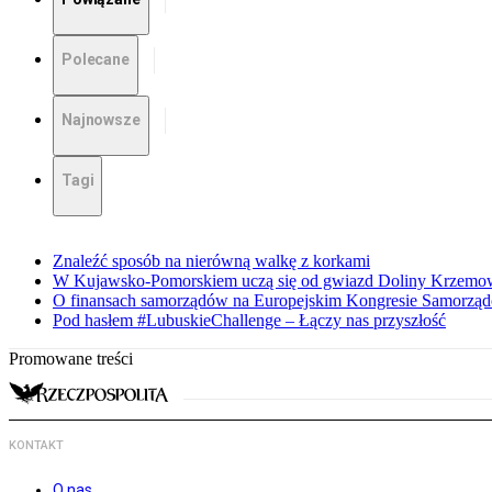
Polecane
Najnowsze
Tagi
Znaleźć sposób na nierówną walkę z korkami
W Kujawsko-Pomorskiem uczą się od gwiazd Doliny Krzemo
O finansach samorządów na Europejskim Kongresie Samorzą
Pod hasłem #LubuskieChallenge – Łączy nas przyszłość
Promowane treści
KONTAKT
O nas