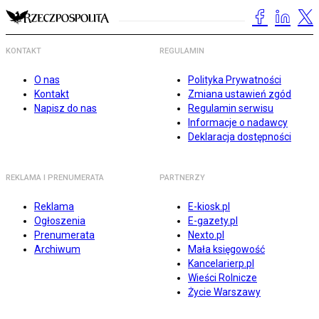
KONTAKT
REGULAMIN
O nas
Polityka Prywatności
Kontakt
Zmiana ustawień zgód
Napisz do nas
Regulamin serwisu
Informacje o nadawcy
Deklaracja dostępności
REKLAMA I PRENUMERATA
PARTNERZY
Reklama
E-kiosk.pl
Ogłoszenia
E-gazety.pl
Prenumerata
Nexto.pl
Archiwum
Mała księgowość
Kancelarierp.pl
Wieści Rolnicze
Życie Warszawy