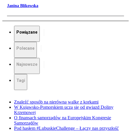
Janina Blikowska
Powiązane
Polecane
Najnowsze
Tagi
Znaleźć sposób na nierówną walkę z korkami
W Kujawsko-Pomorskiem uczą się od gwiazd Doliny
Krzemowej
O finansach samorządów na Europejskim Kongresie
Samorządów
Pod hasłem #LubuskieChallenge – Łączy nas przyszłość