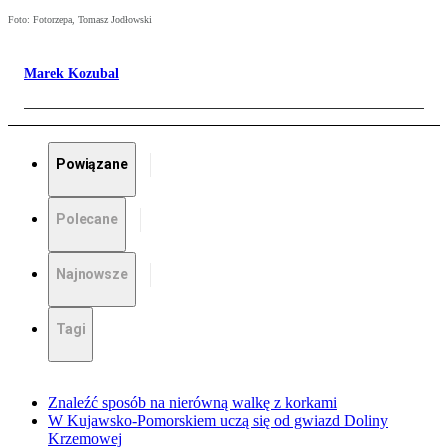
Foto: Fotorzepa, Tomasz Jodłowski
Marek Kozubal
Powiązane
Polecane
Najnowsze
Tagi
Znaleźć sposób na nierówną walkę z korkami
W Kujawsko-Pomorskiem uczą się od gwiazd Doliny
Krzemowej