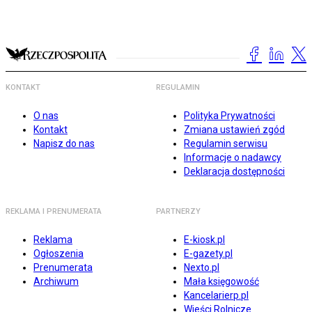
KONTAKT
REGULAMIN
O nas
Polityka Prywatności
Kontakt
Zmiana ustawień zgód
Napisz do nas
Regulamin serwisu
Informacje o nadawcy
Deklaracja dostępności
REKLAMA I PRENUMERATA
PARTNERZY
Reklama
E-kiosk.pl
Ogłoszenia
E-gazety.pl
Prenumerata
Nexto.pl
Archiwum
Mała księgowość
Kancelarierp.pl
Wieści Rolnicze