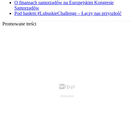
O finansach samorządów na Europejskim Kongresie
Samorządów
Pod hasłem #LubuskieChallenge – Łączy nas przyszłość
Promowane treści