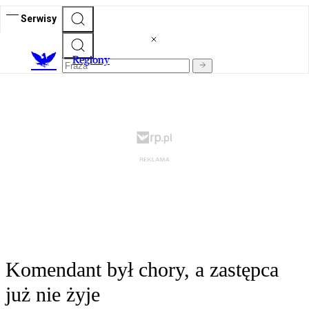
Serwisy
R
egiony
Komendant był chory, a zastępca
już nie żyje