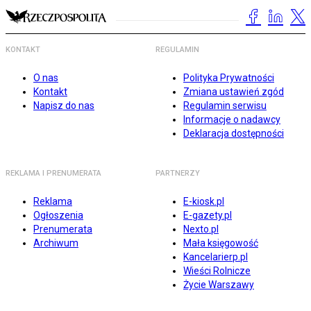
KONTAKT
REGULAMIN
O nas
Polityka Prywatności
Kontakt
Zmiana ustawień zgód
Napisz do nas
Regulamin serwisu
Informacje o nadawcy
Deklaracja dostępności
REKLAMA I PRENUMERATA
PARTNERZY
Reklama
E-kiosk.pl
Ogłoszenia
E-gazety.pl
Prenumerata
Nexto.pl
Archiwum
Mała księgowość
Kancelarierp.pl
Wieści Rolnicze
Życie Warszawy