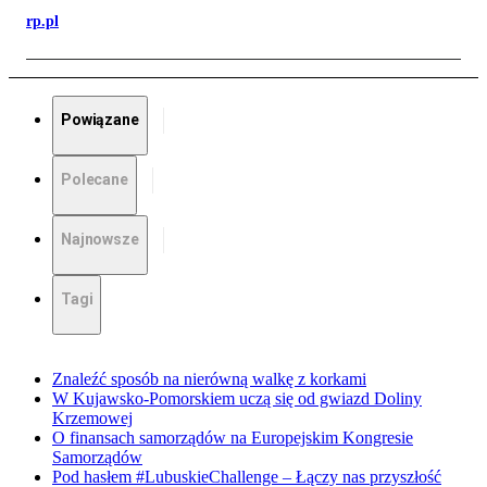
rp.pl
Powiązane
Polecane
Najnowsze
Tagi
Znaleźć sposób na nierówną walkę z korkami
W Kujawsko-Pomorskiem uczą się od gwiazd Doliny
Krzemowej
O finansach samorządów na Europejskim Kongresie
Samorządów
Pod hasłem #LubuskieChallenge – Łączy nas przyszłość