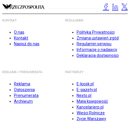
KONTAKT
REGULAMIN
O nas
Polityka Prywatności
Kontakt
Zmiana ustawień zgód
Napisz do nas
Regulamin serwisu
Informacje o nadawcy
Deklaracja dostępności
REKLAMA I PRENUMERATA
PARTNERZY
Reklama
E-kiosk.pl
Ogłoszenia
E-gazety.pl
Prenumerata
Nexto.pl
Archiwum
Mała księgowość
Kancelarierp.pl
Wieści Rolnicze
Życie Warszawy