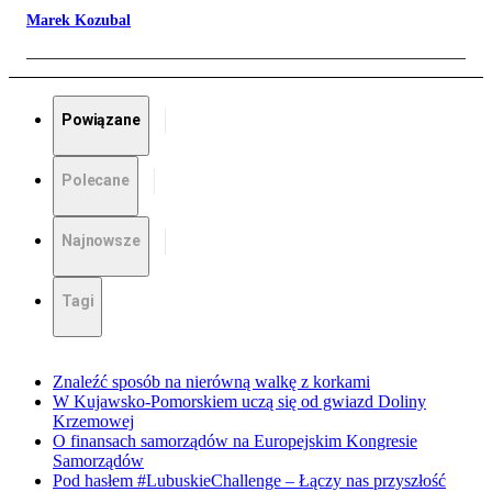
Marek Kozubal
Powiązane
Polecane
Najnowsze
Tagi
Znaleźć sposób na nierówną walkę z korkami
W Kujawsko-Pomorskiem uczą się od gwiazd Doliny
Krzemowej
O finansach samorządów na Europejskim Kongresie
Samorządów
Pod hasłem #LubuskieChallenge – Łączy nas przyszłość