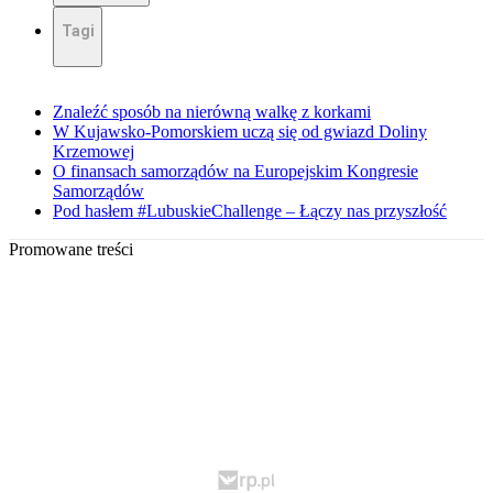
Tagi
Znaleźć sposób na nierówną walkę z korkami
W Kujawsko-Pomorskiem uczą się od gwiazd Doliny
Krzemowej
O finansach samorządów na Europejskim Kongresie
Samorządów
Pod hasłem #LubuskieChallenge – Łączy nas przyszłość
Promowane treści