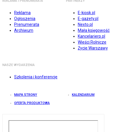
REKLAMA I PRENUMERATA
PARTNERZY
Reklama
E-kiosk.pl
Ogłoszenia
E-gazety.pl
Prenumerata
Nexto.pl
Archiwum
Mała księgowość
Kancelarierp.pl
Wieści Rolnicze
Życie Warszawy
NASZE WYDARZENIA
Szkolenia i konferencje
MAPA STRONY
KALENDARIUM
OFERTA PRODUKTOWA