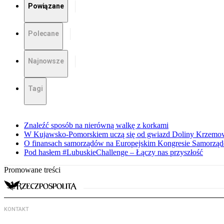
Powiązane
Polecane
Najnowsze
Tagi
Znaleźć sposób na nierówną walkę z korkami
W Kujawsko-Pomorskiem uczą się od gwiazd Doliny Krzemo
O finansach samorządów na Europejskim Kongresie Samorzą
Pod hasłem #LubuskieChallenge – Łączy nas przyszłość
Promowane treści
KONTAKT