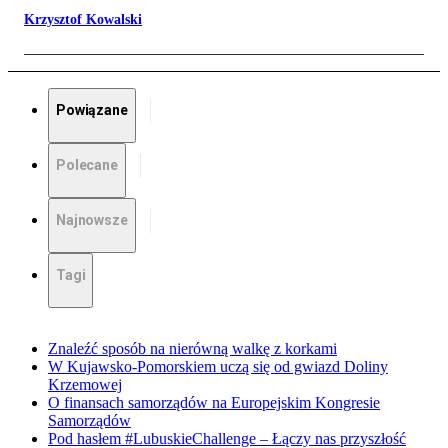
Krzysztof Kowalski
Powiązane
Polecane
Najnowsze
Tagi
Znaleźć sposób na nierówną walkę z korkami
W Kujawsko-Pomorskiem uczą się od gwiazd Doliny
Krzemowej
O finansach samorządów na Europejskim Kongresie
Samorządów
Pod hasłem #LubuskieChallenge – Łączy nas przyszłość