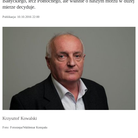
Bałtyckiego, lecz Północnego, ale właśnie o naszym morzu w dużej
mierze decyduje.
Publikacja:
10.10.2016 22:00
Krzysztof Kowalski
Foto: Fotorzepa/Waldemar Kompała