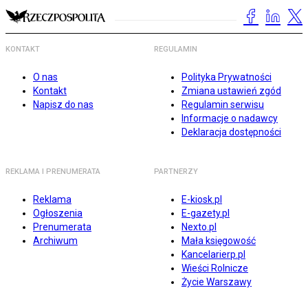
KONTAKT
REGULAMIN
O nas
Polityka Prywatności
Kontakt
Zmiana ustawień zgód
Napisz do nas
Regulamin serwisu
Informacje o nadawcy
Deklaracja dostępności
REKLAMA I PRENUMERATA
PARTNERZY
Reklama
E-kiosk.pl
Ogłoszenia
E-gazety.pl
Prenumerata
Nexto.pl
Archiwum
Mała księgowość
Kancelarierp.pl
Wieści Rolnicze
Życie Warszawy