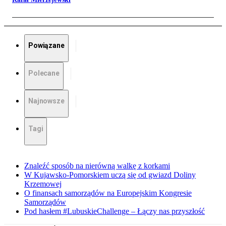
Powiązane
Polecane
Najnowsze
Tagi
Znaleźć sposób na nierówną walkę z korkami
W Kujawsko-Pomorskiem uczą się od gwiazd Doliny
Krzemowej
O finansach samorządów na Europejskim Kongresie
Samorządów
Pod hasłem #LubuskieChallenge – Łączy nas przyszłość