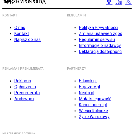
KONTAKT
REGULAMIN
O nas
Polityka Prywatności
Kontakt
Zmiana ustawień zgód
Napisz do nas
Regulamin serwisu
Informacje o nadawcy
Deklaracja dostępności
REKLAMA I PRENUMERATA
PARTNERZY
Reklama
E-kiosk.pl
Ogłoszenia
E-gazety.pl
Prenumerata
Nexto.pl
Archiwum
Mała księgowość
Kancelarierp.pl
Wieści Rolnicze
Życie Warszawy
NASZE WYDARZENIA