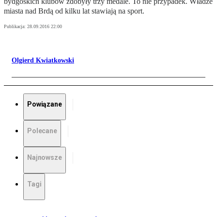
bydgoskich klubów zdobyły trzy medale. To nie przypadek. Władze
miasta nad Brdą od kilku lat stawiają na sport.
Publikacja:
28.09.2016 22:00
Olgierd Kwiatkowski
Powiązane
Polecane
Najnowsze
Tagi