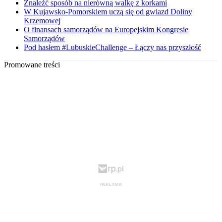
Znaleźć sposób na nierówną walkę z korkami
W Kujawsko-Pomorskiem uczą się od gwiazd Doliny
Krzemowej
O finansach samorządów na Europejskim Kongresie
Samorządów
Pod hasłem #LubuskieChallenge – Łączy nas przyszłość
Promowane treści