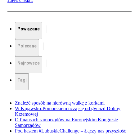
Jacek Cieślak
Powiązane
Polecane
Najnowsze
Tagi
Znaleźć sposób na nierówną walkę z korkami
W Kujawsko-Pomorskiem uczą się od gwiazd Doliny
Krzemowej
O finansach samorządów na Europejskim Kongresie
Samorządów
Pod hasłem #LubuskieChallenge – Łączy nas przyszłość