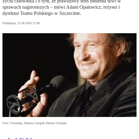
życiu człowieka i o tym, że prawdziwy sens istnienia tkwi w
sprawach najprostszych – mówi Adam Opatowicz, reżyser i
dyrektor Teatru Polskiego w Szczecinie.
Publikacja:
22.09.2016 22:00
Foto: Fotorzepa, Dariusz Gorajski Dariusz Gorajski