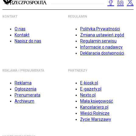
KONTAKT
REGULAMIN
O nas
Polityka Prywatności
Kontakt
Zmiana ustawień zgód
Napisz do nas
Regulamin serwisu
Informacje o nadawcy
Deklaracja dostępności
REKLAMA I PRENUMERATA
PARTNERZY
Reklama
E-kiosk.pl
Ogłoszenia
E-gazety.pl
Prenumerata
Nexto.pl
Archiwum
Mała księgowość
Kancelarierp.pl
Wieści Rolnicze
Życie Warszawy