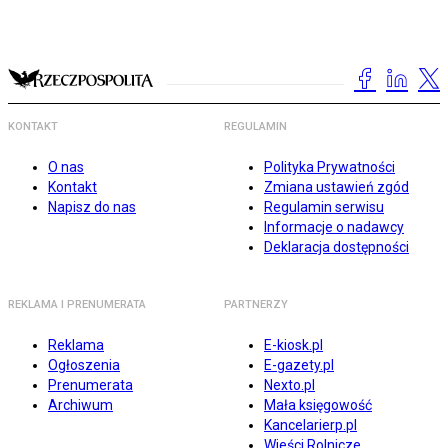
KONTAKT
REGULAMIN
O nas
Polityka Prywatności
Kontakt
Zmiana ustawień zgód
Napisz do nas
Regulamin serwisu
Informacje o nadawcy
Deklaracja dostępności
REKLAMA I PRENUMERATA
PARTNERZY
Reklama
E-kiosk.pl
Ogłoszenia
E-gazety.pl
Prenumerata
Nexto.pl
Archiwum
Mała księgowość
Kancelarierp.pl
Wieści Rolnicze