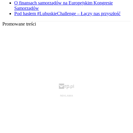
O finansach samorządów na Europejskim Kongresie
Samorządów
Pod hasłem #LubuskieChallenge – Łączy nas przyszłość
Promowane treści