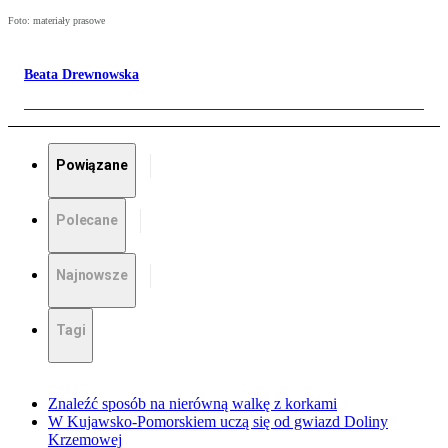
Foto: materiały prasowe
Beata Drewnowska
Powiązane
Polecane
Najnowsze
Tagi
Znaleźć sposób na nierówną walkę z korkami
W Kujawsko-Pomorskiem uczą się od gwiazd Doliny
Krzemowej