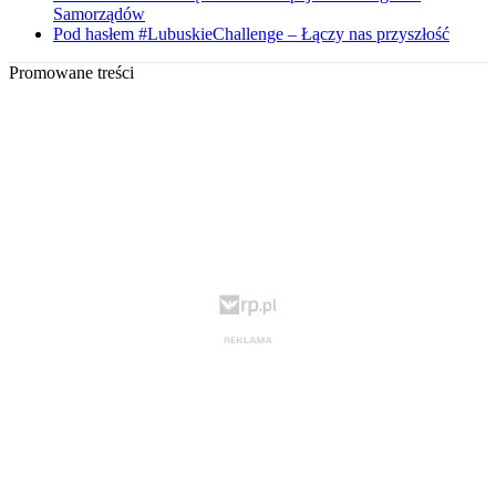
Samorządów
Pod hasłem #LubuskieChallenge – Łączy nas przyszłość
Promowane treści