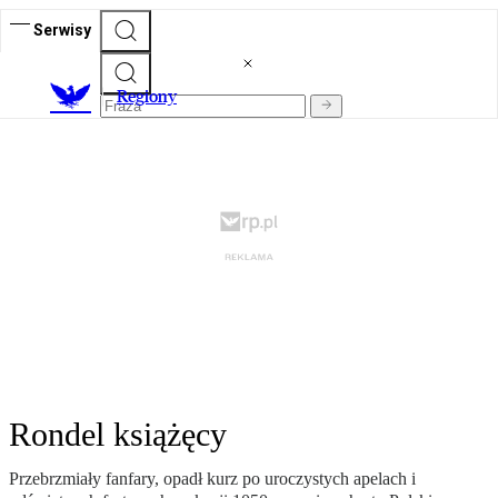
Serwisy
R
egiony
Rondel książęcy
Przebrzmiały fanfary, opadł kurz po uroczystych apelach i