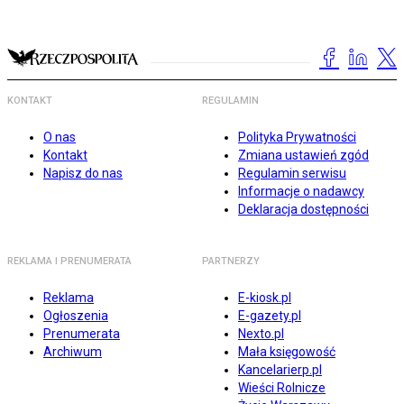
KONTAKT
REGULAMIN
O nas
Polityka Prywatności
Kontakt
Zmiana ustawień zgód
Napisz do nas
Regulamin serwisu
Informacje o nadawcy
Deklaracja dostępności
REKLAMA I PRENUMERATA
PARTNERZY
Reklama
E-kiosk.pl
Ogłoszenia
E-gazety.pl
Prenumerata
Nexto.pl
Archiwum
Mała księgowość
Kancelarierp.pl
Wieści Rolnicze