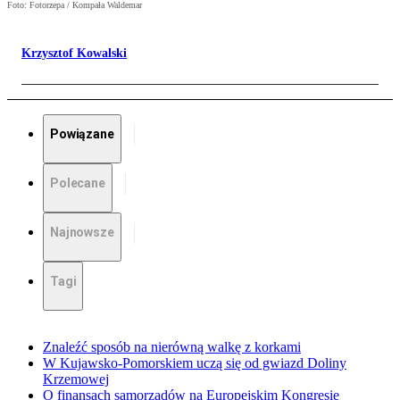
Foto: Fotorzepa / Kompała Waldemar
Krzysztof Kowalski
Powiązane
Polecane
Najnowsze
Tagi
Znaleźć sposób na nierówną walkę z korkami
W Kujawsko-Pomorskiem uczą się od gwiazd Doliny
Krzemowej
O finansach samorządów na Europejskim Kongresie