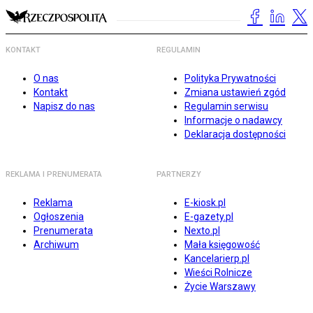
KONTAKT
REGULAMIN
O nas
Polityka Prywatności
Kontakt
Zmiana ustawień zgód
Napisz do nas
Regulamin serwisu
Informacje o nadawcy
Deklaracja dostępności
REKLAMA I PRENUMERATA
PARTNERZY
Reklama
E-kiosk.pl
Ogłoszenia
E-gazety.pl
Prenumerata
Nexto.pl
Archiwum
Mała księgowość
Kancelarierp.pl
Wieści Rolnicze
Życie Warszawy