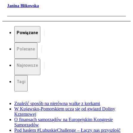
Janina Blikowska
Powiązane
Polecane
Najnowsze
Tagi
Znaleźć sposób na nierówną walkę z korkami
W Kujawsko-Pomorskiem uczą się od gwiazd Doliny
Krzemowej
O finansach samorządów na Europejskim Kongresie
Samorządów
Pod hasłem #LubuskieChallenge – Łączy nas przyszłość