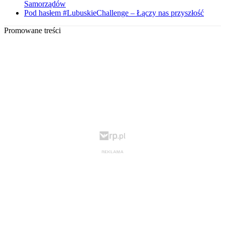
Samorządów
Pod hasłem #LubuskieChallenge – Łączy nas przyszłość
Promowane treści