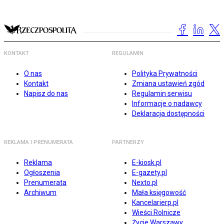
KONTAKT
REGULAMIN
O nas
Polityka Prywatności
Kontakt
Zmiana ustawień zgód
Napisz do nas
Regulamin serwisu
Informacje o nadawcy
Deklaracja dostępności
REKLAMA I PRENUMERATA
PARTNERZY
Reklama
E-kiosk.pl
Ogłoszenia
E-gazety.pl
Prenumerata
Nexto.pl
Archiwum
Mała księgowość
Kancelarierp.pl
Wieści Rolnicze
Życie Warszawy