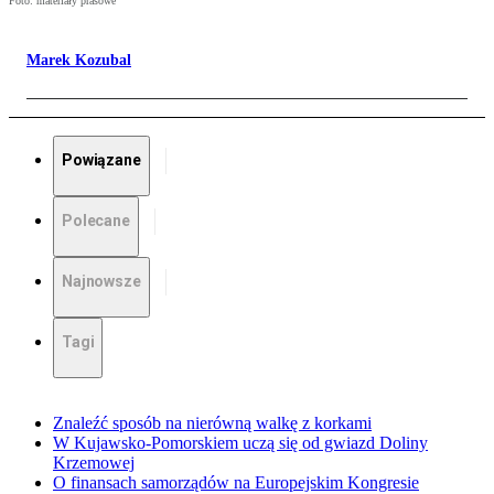
Foto: materiały prasowe
Marek Kozubal
Powiązane
Polecane
Najnowsze
Tagi
Znaleźć sposób na nierówną walkę z korkami
W Kujawsko-Pomorskiem uczą się od gwiazd Doliny
Krzemowej
O finansach samorządów na Europejskim Kongresie