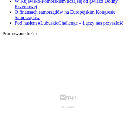
W Kujawsko-Pomorskiem uczą się od gwiazd Doliny
Krzemowej
O finansach samorządów na Europejskim Kongresie
Samorządów
Pod hasłem #LubuskieChallenge – Łączy nas przyszłość
Promowane treści