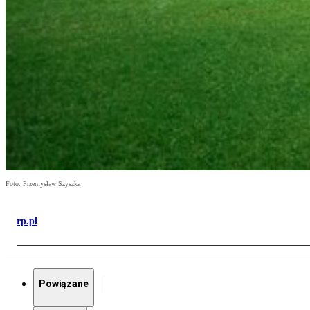
Foto: Przemysław Szyszka
rp.pl
Powiązane