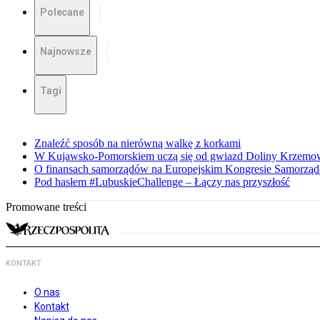
Polecane
Najnowsze
Tagi
Znaleźć sposób na nierówną walkę z korkami
W Kujawsko-Pomorskiem uczą się od gwiazd Doliny Krzemo
O finansach samorządów na Europejskim Kongresie Samorzą
Pod hasłem #LubuskieChallenge – Łączy nas przyszłość
Promowane treści
KONTAKT
O nas
Kontakt