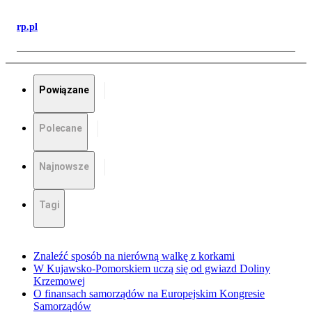
rp.pl
Powiązane
Polecane
Najnowsze
Tagi
Znaleźć sposób na nierówną walkę z korkami
W Kujawsko-Pomorskiem uczą się od gwiazd Doliny
Krzemowej
O finansach samorządów na Europejskim Kongresie
Samorządów