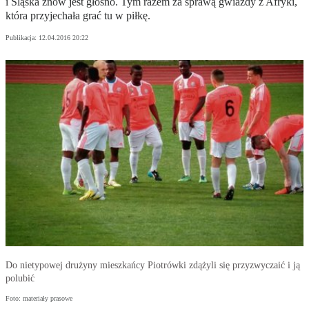
i Śląska znów jest głośno. Tym razem za sprawą gwiazdy z Afryki,
która przyjechała grać tu w piłkę.
Publikacja:
12.04.2016 20:22
Do nietypowej drużyny mieszkańcy Piotrówki zdążyli się przyzwyczaić i ją
polubić
Foto: materiały prasowe