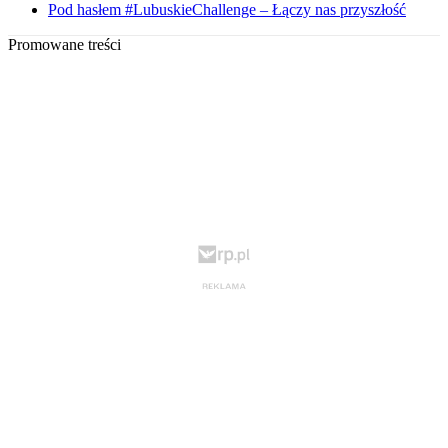
Pod hasłem #LubuskieChallenge – Łączy nas przyszłość
Promowane treści