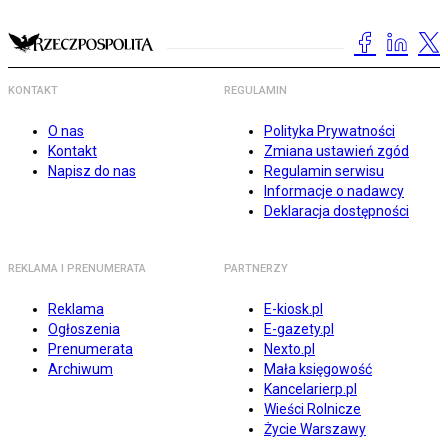
KONTAKT
REGULAMIN
O nas
Polityka Prywatności
Kontakt
Zmiana ustawień zgód
Napisz do nas
Regulamin serwisu
Informacje o nadawcy
Deklaracja dostępności
REKLAMA I PRENUMERATA
PARTNERZY
Reklama
E-kiosk.pl
Ogłoszenia
E-gazety.pl
Prenumerata
Nexto.pl
Archiwum
Mała księgowość
Kancelarierp.pl
Wieści Rolnicze
Życie Warszawy