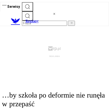
Serwisy
R
egiony
…by szkoła po deformie nie runęła
w przepaść