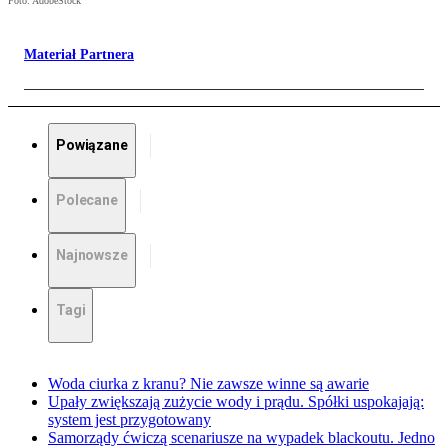
Foto: AdobeStock
Materiał Partnera
Powiązane
Polecane
Najnowsze
Tagi
Woda ciurka z kranu? Nie zawsze winne są awarie
Upały zwiększają zużycie wody i prądu. Spółki uspokajają:
system jest przygotowany
Samorządy ćwiczą scenariusze na wypadek blackoutu. Jedno