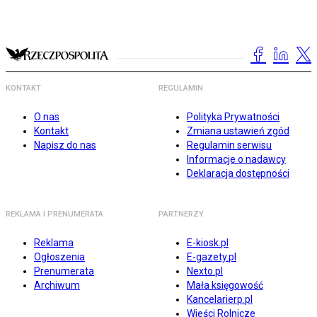
KONTAKT
REGULAMIN
O nas
Polityka Prywatności
Kontakt
Zmiana ustawień zgód
Napisz do nas
Regulamin serwisu
Informacje o nadawcy
Deklaracja dostępności
REKLAMA I PRENUMERATA
PARTNERZY
Reklama
E-kiosk.pl
Ogłoszenia
E-gazety.pl
Prenumerata
Nexto.pl
Archiwum
Mała księgowość
Kancelarierp.pl
Wieści Rolnicze