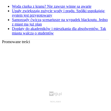
Woda ciurka z kranu? Nie zawsze winne są awarie
Upały zwiększają zużycie wody i prądu. Spółki uspokajają:
system jest przygotowany
Samorządy ćwiczą scenariusze na wypadek blackoutu. Jedno
z miast ma już plan
Dopłaty do akademików i mieszkania dla absolwentów. Tak
miasta walczą o studentów
Promowane treści