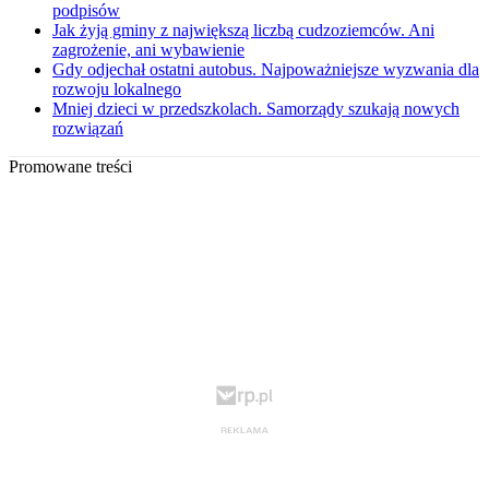
podpisów
Jak żyją gminy z największą liczbą cudzoziemców. Ani
zagrożenie, ani wybawienie
Gdy odjechał ostatni autobus. Najpoważniejsze wyzwania dla
rozwoju lokalnego
Mniej dzieci w przedszkolach. Samorządy szukają nowych
rozwiązań
Promowane treści