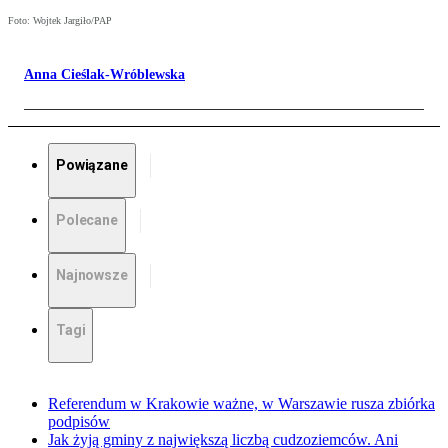
Foto: Wojtek Jargiło/PAP
Anna Cieślak-Wróblewska
Powiązane
Polecane
Najnowsze
Tagi
Referendum w Krakowie ważne, w Warszawie rusza zbiórka
podpisów
Jak żyją gminy z największą liczbą cudzoziemców. Ani