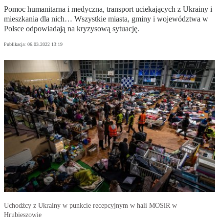
Pomoc humanitarna i medyczna, transport uciekających z Ukrainy i
mieszkania dla nich… Wszystkie miasta, gminy i województwa w
Polsce odpowiadają na kryzysową sytuację.
Publikacja:
06.03.2022 13:19
Uchodźcy z Ukrainy w punkcie recepcyjnym w hali MOSiR w
Hrubieszowie