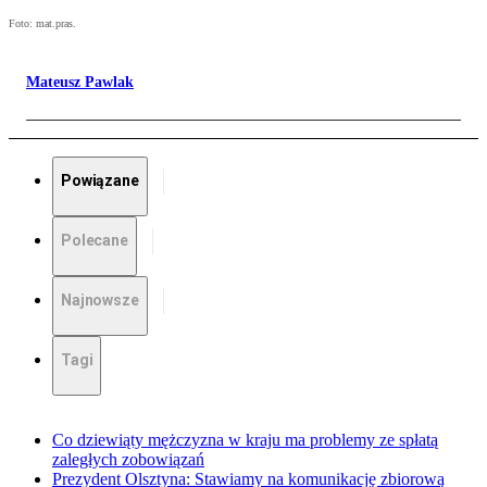
Foto: mat.pras.
Mateusz Pawlak
Powiązane
Polecane
Najnowsze
Tagi
Co dziewiąty mężczyzna w kraju ma problemy ze spłatą
zaległych zobowiązań
Prezydent Olsztyna: Stawiamy na komunikację zbiorową