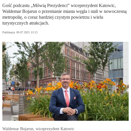
Gość podcastu „Mówią Prezydenci” wiceprezydent Katowic,
Waldemar Bojarun o przemianie miasta węgla i stali w nowoczesną
metropolię, o coraz bardziej czystym powietrzu i wielu
turystycznych atrakcjach.
Publikacja:
09.07.2021 13:13
Waldemar Bojarun, wiceprezydent Katowic