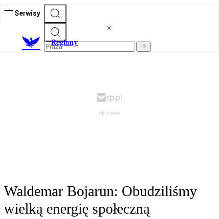
Serwisy
R
egiony
Waldemar Bojarun: Obudziliśmy
wielką energię społeczną