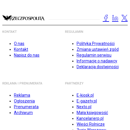
KONTAKT
REGULAMIN
O nas
Polityka Prywatności
Kontakt
Zmiana ustawień zgód
Napisz do nas
Regulamin serwisu
Informacje o nadawcy
Deklaracja dostępności
REKLAMA I PRENUMERATA
PARTNERZY
Reklama
E-kiosk.pl
Ogłoszenia
E-gazety.pl
Prenumerata
Nexto.pl
Archiwum
Mała księgowość
Kancelarierp.pl
Wieści Rolnicze