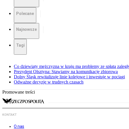
Polecane
Najnowsze
Tagi
Co dziewiąty mężczyzna w kraju ma problemy ze spłatą zaleg
Prezydent Olsztyna: Stawiamy na komunikację zbiorową
Dolny Śląsk rewitalizuje linie kolejowe i inwestuje w pociągi
Odważne decyzje w trudnych czasach
Promowane treści
KONTAKT
O nas