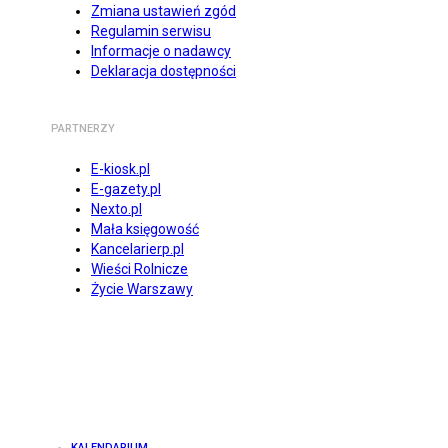
Zmiana ustawień zgód
Regulamin serwisu
Informacje o nadawcy
Deklaracja dostępności
PARTNERZY
E-kiosk.pl
E-gazety.pl
Nexto.pl
Mała księgowość
Kancelarierp.pl
Wieści Rolnicze
Życie Warszawy
KALENDARIUM