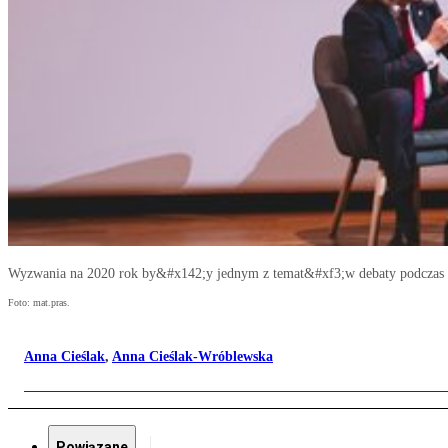
Wyzwania na 2020 rok by&#x142;y jednym z temat&#xf3;w debaty podcza
Foto: mat.pras.
Anna Cieślak
,
Anna Cieślak-Wróblewska
Powiązane