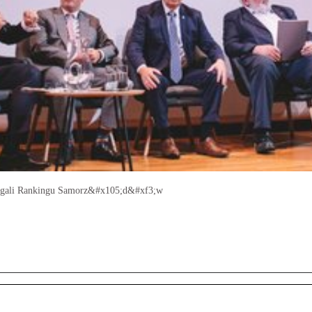
s gali Rankingu Samorz&#x105;d&#xf3;w