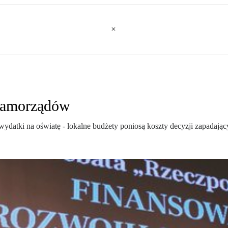
 samorządów
ydatki na oświatę - lokalne budżety poniosą koszty decyzji zapadają