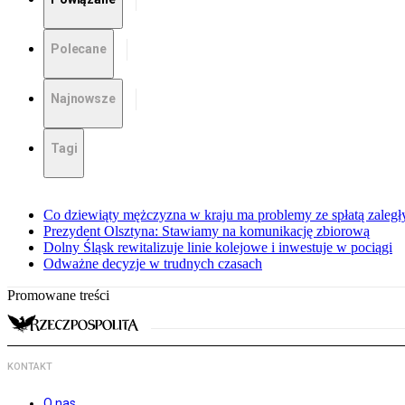
Polecane
Najnowsze
Tagi
Co dziewiąty mężczyzna w kraju ma problemy ze spłatą zaleg
Prezydent Olsztyna: Stawiamy na komunikację zbiorową
Dolny Śląsk rewitalizuje linie kolejowe i inwestuje w pociągi
Odważne decyzje w trudnych czasach
Promowane treści
KONTAKT
O nas