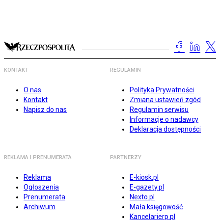
KONTAKT
REGULAMIN
O nas
Polityka Prywatności
Kontakt
Zmiana ustawień zgód
Napisz do nas
Regulamin serwisu
Informacje o nadawcy
Deklaracja dostępności
REKLAMA I PRENUMERATA
PARTNERZY
Reklama
E-kiosk.pl
Ogłoszenia
E-gazety.pl
Prenumerata
Nexto.pl
Archiwum
Mała księgowość
Kancelarierp.pl