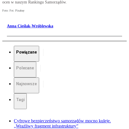
ocen w naszym Rankingu Samorządów.
Foto: Fot. Pixabay
Anna Cieślak-Wróblewska
Powiązane
Polecane
Najnowsze
Tagi
Cyfrowe bezpieczeństwo samorządów mocno kuleje.
„Wrażliwy fragment infrastruktury”