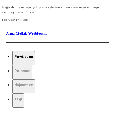
Nagrody dla najlepszych pod względem zrównoważonego rozwoju
samorządów w Polsce
Foto: Cezary Piwowarski
Anna Cieślak-Wróblewska
Powiązane
Polecane
Najnowsze
Tagi