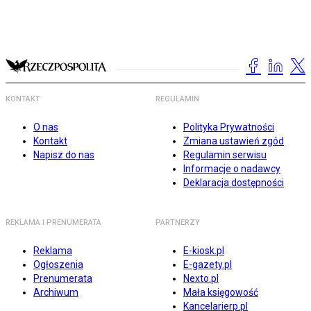
KONTAKT
REGULAMIN
O nas
Polityka Prywatności
Kontakt
Zmiana ustawień zgód
Napisz do nas
Regulamin serwisu
Informacje o nadawcy
Deklaracja dostępności
REKLAMA I PRENUMERATA
PARTNERZY
Reklama
E-kiosk.pl
Ogłoszenia
E-gazety.pl
Prenumerata
Nexto.pl
Archiwum
Mała księgowość
Kancelarierp.pl