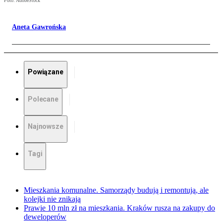
Foto: AdobeStock
Aneta Gawrońska
Powiązane
Polecane
Najnowsze
Tagi
Mieszkania komunalne. Samorządy budują i remontują, ale
kolejki nie znikają
Prawie 10 mln zł na mieszkania. Kraków rusza na zakupy do
deweloperów