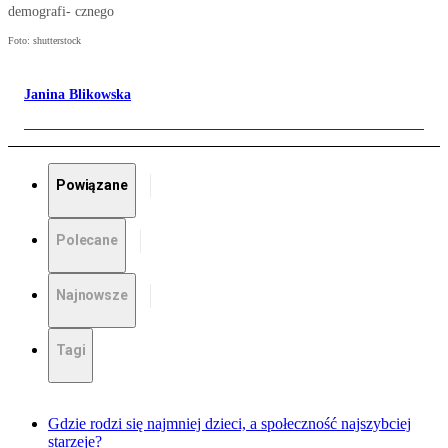
demografi- cznego
Foto: shutterstock
Janina Blikowska
Powiązane
Polecane
Najnowsze
Tagi
Gdzie rodzi się najmniej dzieci, a społeczność najszybciej
starzeje?