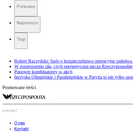
Polecane
Najnowsze
Tagi
Robert Raczyński: Spór o bezpieczeństwo operacyjne państwa
W rozproszeniu siła, czyli energetyczna tarcza Rzeczypospolite
Panowie kombinatorzy w akcji
Igrzyska Olimpijskie i Paralimpijskie w Paryżu to nie tylko spor
Promowane treści
KONTAKT
O nas
Kontakt