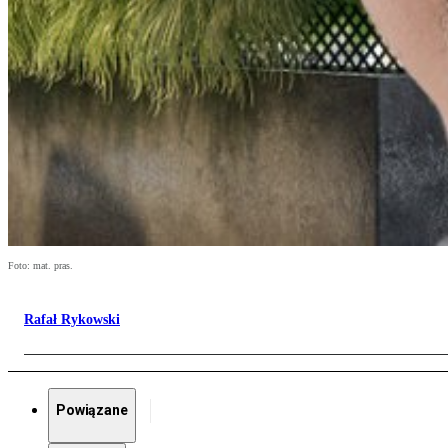
Foto: mat. pras.
Rafał Rykowski
Powiązane