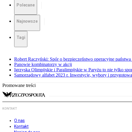
Polecane
Najnowsze
Tagi
Robert Raczyński: Spór o bezpieczeństwo operacyjne państwa
Panowie kombinatorzy w akcji
Igrzyska Olimpijskie i Paralimpijskie w Paryżu to nie tylko spor
Samorządowy alfabet 2023 r. Inwestycje, wybory i przygotow
Promowane treści
KONTAKT
O nas
Kontakt