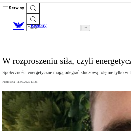
Serwisy
R
egiony
W rozproszeniu siła, czyli energetyc
Społeczności energetyczne mogą odegrać kluczową rolę nie tylko w tr
Publikacja:
11.06.2025 13:36