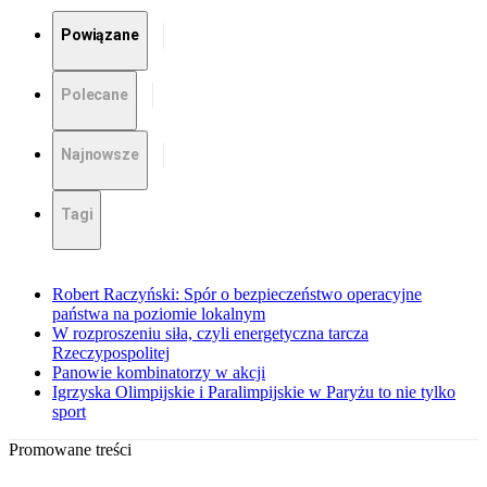
Powiązane
Polecane
Najnowsze
Tagi
Robert Raczyński: Spór o bezpieczeństwo operacyjne
państwa na poziomie lokalnym
W rozproszeniu siła, czyli energetyczna tarcza
Rzeczypospolitej
Panowie kombinatorzy w akcji
Igrzyska Olimpijskie i Paralimpijskie w Paryżu to nie tylko
sport
Promowane treści