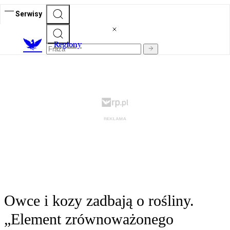
Serwisy
R
egiony
Owce i kozy zadbają o rośliny.
„Element zrównoważonego