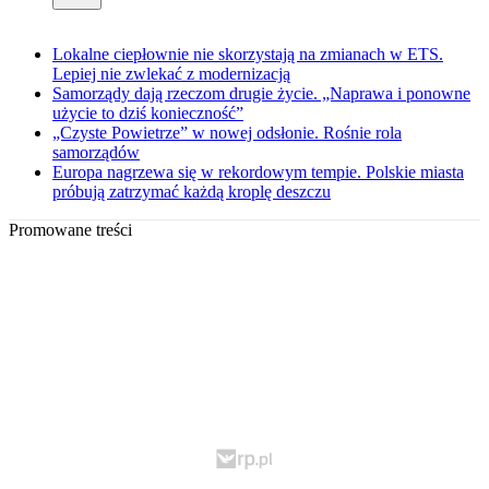
Lokalne ciepłownie nie skorzystają na zmianach w ETS.
Lepiej nie zwlekać z modernizacją
Samorządy dają rzeczom drugie życie. „Naprawa i ponowne
użycie to dziś konieczność”
„Czyste Powietrze” w nowej odsłonie. Rośnie rola
samorządów
Europa nagrzewa się w rekordowym tempie. Polskie miasta
próbują zatrzymać każdą kroplę deszczu
Promowane treści