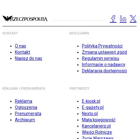
KONTAKT
REGULAMIN
O nas
Polityka Prywatności
Kontakt
Zmiana ustawień zgód
Napisz do nas
Regulamin serwisu
Informacje o nadawcy
Deklaracja dostępności
REKLAMA I PRENUMERATA
PARTNERZY
Reklama
E-kiosk.pl
Ogłoszenia
E-gazety.pl
Prenumerata
Nexto.pl
Archiwum
Mała księgowość
Kancelarierp.pl
Wieści Rolnicze
Życie Warszawy