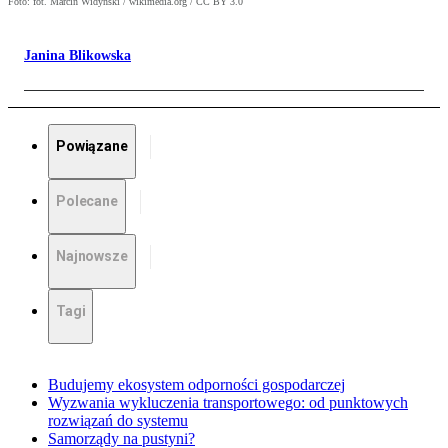
Foto: fot. Marcin Widyński / wikimedia.org / CC BY 3.0
Janina Blikowska
Powiązane
Polecane
Najnowsze
Tagi
Budujemy ekosystem odporności gospodarczej
Wyzwania wykluczenia transportowego: od punktowych
rozwiązań do systemu
Samorządy na pustyni?