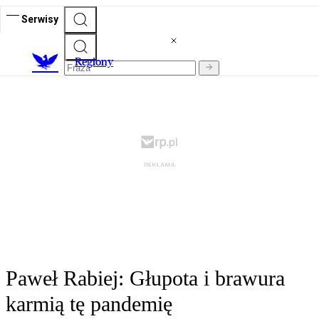
Serwisy
R
egiony
Paweł Rabiej: Głupota i brawura
karmią tę pandemię