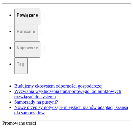
Powiązane
Polecane
Najnowsze
Tagi
Budujemy ekosystem odporności gospodarczej
Wyzwania wykluczenia transportowego: od punktowych
rozwiązań do systemu
Samorządy na pustyni?
Nowe przepisy dotyczące miejskich planów adaptacji szansą
dla samorządów
Promowane treści