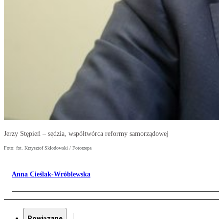
Jerzy Stępień – sędzia, współtwórca reformy samorządowej
Foto: fot. Krzysztof Skłodowski / Fotorzepa
Anna Cieślak-Wróblewska
Powiązane