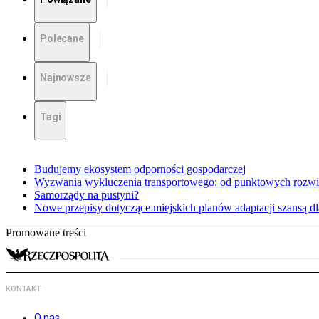
Polecane
Najnowsze
Tagi
Budujemy ekosystem odporności gospodarczej
Wyzwania wykluczenia transportowego: od punktowych rozwi
Samorządy na pustyni?
Nowe przepisy dotyczące miejskich planów adaptacji szansą 
Promowane treści
KONTAKT
O nas