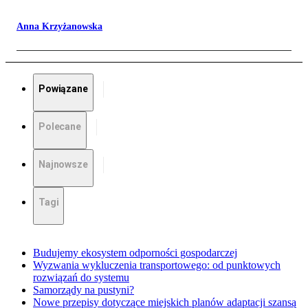
Anna Krzyżanowska
Powiązane
Polecane
Najnowsze
Tagi
Budujemy ekosystem odporności gospodarczej
Wyzwania wykluczenia transportowego: od punktowych
rozwiązań do systemu
Samorządy na pustyni?
Nowe przepisy dotyczące miejskich planów adaptacji szansą