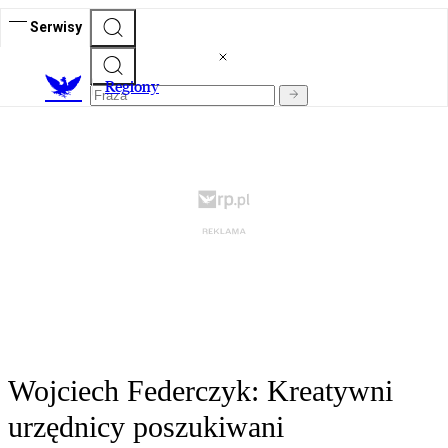
Serwisy
R
egiony
Wojciech Federczyk: Kreatywni
urzędnicy poszukiwani