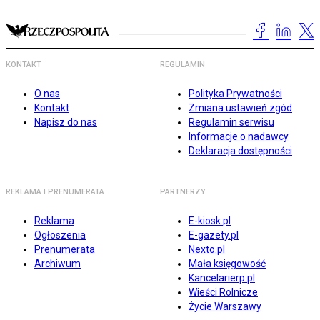
KONTAKT
REGULAMIN
O nas
Polityka Prywatności
Kontakt
Zmiana ustawień zgód
Napisz do nas
Regulamin serwisu
Informacje o nadawcy
Deklaracja dostępności
REKLAMA I PRENUMERATA
PARTNERZY
Reklama
E-kiosk.pl
Ogłoszenia
E-gazety.pl
Prenumerata
Nexto.pl
Archiwum
Mała księgowość
Kancelarierp.pl
Wieści Rolnicze
Życie Warszawy