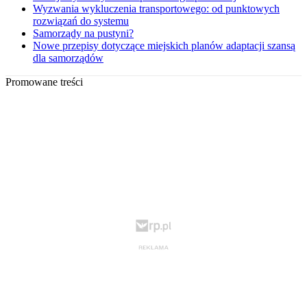
Wyzwania wykluczenia transportowego: od punktowych
rozwiązań do systemu
Samorządy na pustyni?
Nowe przepisy dotyczące miejskich planów adaptacji szansą
dla samorządów
Promowane treści