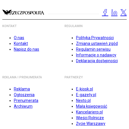
KONTAKT
REGULAMIN
O nas
Polityka Prywatności
Kontakt
Zmiana ustawień zgód
Napisz do nas
Regulamin serwisu
Informacje o nadawcy
Deklaracja dostępności
REKLAMA I PRENUMERATA
PARTNERZY
Reklama
E-kiosk.pl
Ogłoszenia
E-gazety.pl
Prenumerata
Nexto.pl
Archiwum
Mała księgowość
Kancelarierp.pl
Wieści Rolnicze
Życie Warszawy