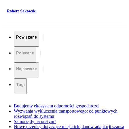
Robert Sakowski
Powiązane
Polecane
Najnowsze
Tagi
Budujemy ekosystem odporności gospodarczej
Wyzwania wykluczenia transportowego: od punktowych
rozwiązań do systemu
Samorządy na pustyni?
Nowe przepisy dotyczące miejskich planów adaptacji szansą