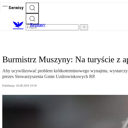
Serwisy
R
egiony
Burmistrz Muszyny: Na turyście z a
Aby ucywilizować problem krótkoterminowego wynajmu, wystarczy sko
prezes Stowarzyszenia Gmin Uzdrowiskowych RP.
Publikacja:
18.08.2019 19:59