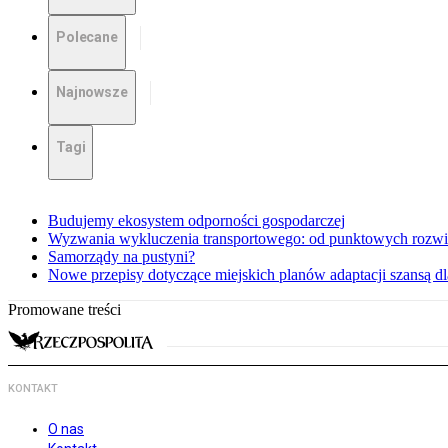
Polecane
Najnowsze
Tagi
Budujemy ekosystem odporności gospodarczej
Wyzwania wykluczenia transportowego: od punktowych rozwi
Samorządy na pustyni?
Nowe przepisy dotyczące miejskich planów adaptacji szansą 
Promowane treści
KONTAKT
O nas