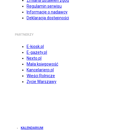
Zmiana ustawień zgód
Regulamin serwisu
Informacje o nadawcy
Deklaracja dostępności
PARTNERZY
E-kiosk.pl
E-gazety.pl
Nexto.pl
Mała księgowość
Kancelarierp.pl
Wieści Rolnicze
Życie Warszawy
KALENDARIUM