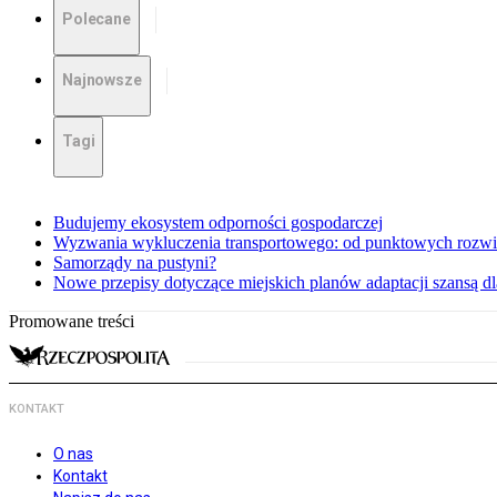
Polecane
Najnowsze
Tagi
Budujemy ekosystem odporności gospodarczej
Wyzwania wykluczenia transportowego: od punktowych rozwi
Samorządy na pustyni?
Nowe przepisy dotyczące miejskich planów adaptacji szansą 
Promowane treści
KONTAKT
O nas
Kontakt