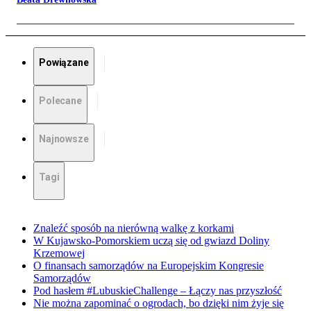
Powiązane
Polecane
Najnowsze
Tagi
Znaleźć sposób na nierówną walkę z korkami
W Kujawsko-Pomorskiem uczą się od gwiazd Doliny
Krzemowej
O finansach samorządów na Europejskim Kongresie
Samorządów
Pod hasłem #LubuskieChallenge – Łączy nas przyszłość
Nie można zapominać o ogrodach, bo dzięki nim żyje się