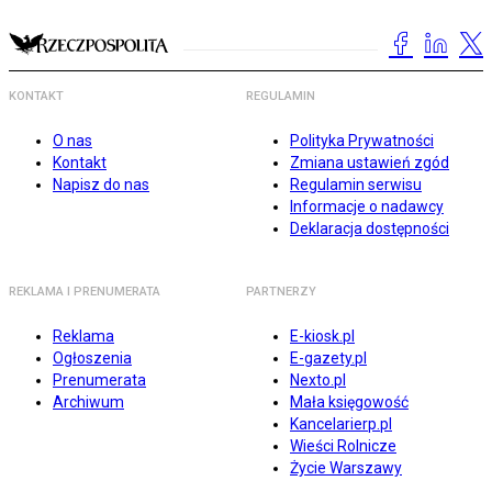
KONTAKT
REGULAMIN
O nas
Polityka Prywatności
Kontakt
Zmiana ustawień zgód
Napisz do nas
Regulamin serwisu
Informacje o nadawcy
Deklaracja dostępności
REKLAMA I PRENUMERATA
PARTNERZY
Reklama
E-kiosk.pl
Ogłoszenia
E-gazety.pl
Prenumerata
Nexto.pl
Archiwum
Mała księgowość
Kancelarierp.pl
Wieści Rolnicze
Życie Warszawy