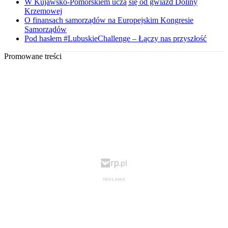
W Kujawsko-Pomorskiem uczą się od gwiazd Doliny
Krzemowej
O finansach samorządów na Europejskim Kongresie
Samorządów
Pod hasłem #LubuskieChallenge – Łączy nas przyszłość
Promowane treści