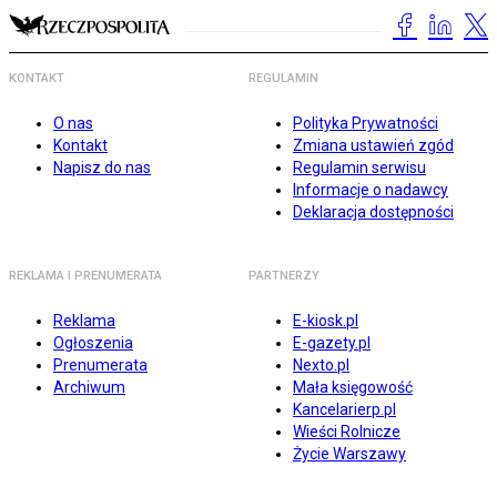
KONTAKT
REGULAMIN
O nas
Polityka Prywatności
Kontakt
Zmiana ustawień zgód
Napisz do nas
Regulamin serwisu
Informacje o nadawcy
Deklaracja dostępności
REKLAMA I PRENUMERATA
PARTNERZY
Reklama
E-kiosk.pl
Ogłoszenia
E-gazety.pl
Prenumerata
Nexto.pl
Archiwum
Mała księgowość
Kancelarierp.pl
Wieści Rolnicze
Życie Warszawy