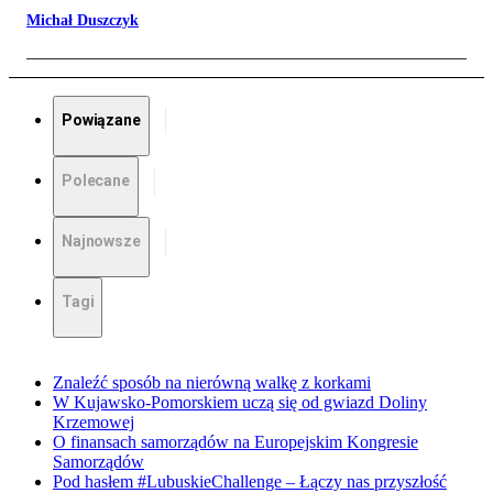
Michał Duszczyk
Powiązane
Polecane
Najnowsze
Tagi
Znaleźć sposób na nierówną walkę z korkami
W Kujawsko-Pomorskiem uczą się od gwiazd Doliny
Krzemowej
O finansach samorządów na Europejskim Kongresie
Samorządów
Pod hasłem #LubuskieChallenge – Łączy nas przyszłość