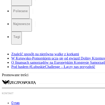
Polecane
Najnowsze
Tagi
Znaleźć sposób na nierówną walkę z korkami
W Kujawsko-Pomorskiem uczą się od gwiazd Doliny Krzemo
O finansach samorządów na Europejskim Kongresie Samorzą
Pod hasłem #LubuskieChallenge – Łączy nas przyszłość
Promowane treści
KONTAKT
O nas