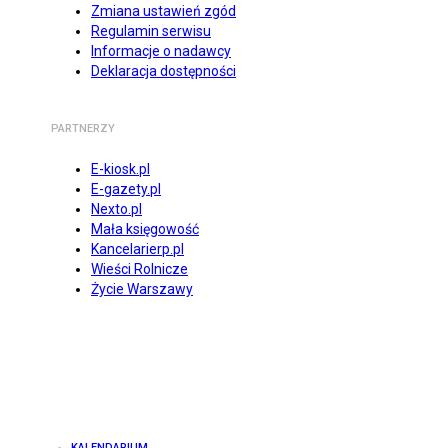
Zmiana ustawień zgód
Regulamin serwisu
Informacje o nadawcy
Deklaracja dostępności
PARTNERZY
E-kiosk.pl
E-gazety.pl
Nexto.pl
Mała księgowość
Kancelarierp.pl
Wieści Rolnicze
Życie Warszawy
KALENDARIUM