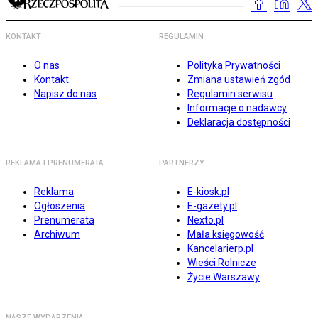
KONTAKT
REGULAMIN
O nas
Polityka Prywatności
Kontakt
Zmiana ustawień zgód
Napisz do nas
Regulamin serwisu
Informacje o nadawcy
Deklaracja dostępności
REKLAMA I PRENUMERATA
PARTNERZY
Reklama
E-kiosk.pl
Ogłoszenia
E-gazety.pl
Prenumerata
Nexto.pl
Archiwum
Mała księgowość
Kancelarierp.pl
Wieści Rolnicze
Życie Warszawy
NASZE WYDARZENIA