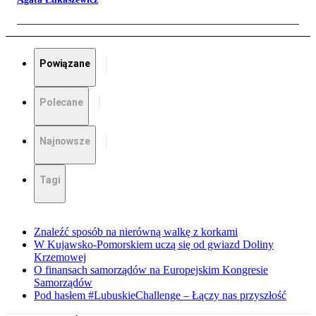
Powiązane
Polecane
Najnowsze
Tagi
Znaleźć sposób na nierówną walkę z korkami
W Kujawsko-Pomorskiem uczą się od gwiazd Doliny
Krzemowej
O finansach samorządów na Europejskim Kongresie
Samorządów
Pod hasłem #LubuskieChallenge – Łączy nas przyszłość